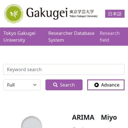
日本語
Tokyo Gakugei
Researcher Database
Research
University
System
field
検索
全体
Search
Advance
ARIMA Miyo