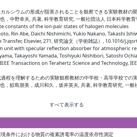
酸カルシウムの形成が阻害されることを観察できる実験教材の
也，中野幸夫, 共著, 科学教育研究, 一般社団法人 日本科学教育学会
te constants of the ion-pair states of halogen molecules
 Rin Abe, Daichi Nishimichi, Yukio Nakano, Takashi Ishiw
ive Transfer, Elsevier, 271, 研究論文（学術雑誌）, 10.1016/j.jqsr
 unit with specular reflection absorber for atmospheric r
a, Takayoshi Yamada, Toshiyuki Nishibori, Satoshi Ochia
, IEEE Transactions on Terahertz Science and Technolog
の生成過程を理解するための実験観察教材の中学校・高等学校での
也，鮫島朋美，成川和久，坂井英夫, 共著, 科学教育研究, 一般社団
すべて表示する
いた月面環境条件における物質の複素誘電率の温度依存性測定