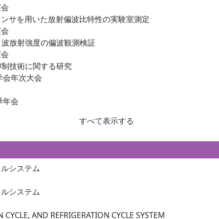
演会
センサを用いた放射偏波比特性の実験室測定
演会
リ波放射強度の偏波観測検証
演会
抑制技術に関する研究
調学会年次大会
秋季年会
すべて表示する
クルシステム
クルシステム
CYCLE, AND REFRIGERATION CYCLE SYSTEM