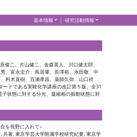
基本情報
研究活動情報
、笠原俊二、片山健二、金森英人、川口健太郎、
正秀、富永圭介、鳥居肇、長澤裕、永田敬、中
博、村木直樹、百瀬孝昌、薬師久弥、山口祥
ンダードである実験化学講座の改訂第５版。全31
、電子状態に対する分光、凝縮相の振動状態に対
合を視野に入れて−
 共著, 東京学芸大学附属学校研究紀要, 東京学