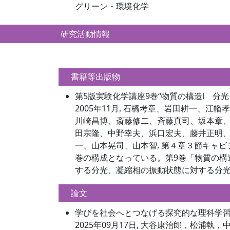
グリーン・環境化学
研究活動情報
書籍等出版物
第5版実験化学講座9巻“物質の構造Ⅰ 分光
2005年11月, 石橋考章、岩田耕一、
川崎昌博、斎藤修二、斉藤真司、坂本章
田宗隆、中野幸夫、浜口宏夫、藤井正明
一、山本晃司、山本智, 第４章３節キャビ
巻の構成となっている。第9巻「物質の構
する分光、凝縮相の振動状態に対する分光
論文
学びを社会へとつなげる探究的な理科学習
2025年09月17日, 大谷康治郎，松浦