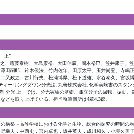
 上”
江幡孝之、遠藤泰樹、大島康裕、大田信廣、岡本裕巳、笠井康子
、澤田嗣郎、鈴木俊法、竹内佐年、田原太平、玉井尚登、寺嶋
、二又政之、古川行夫、松浦博厚、松下道雄、水谷泰久、宮坂
ティーリングダウン分光法, 丸善株式会社, 化学実験書のスタ
造Ⅰ 分光 上」では、分光実験の基礎、孤立分子の回転、振動
などを取り上げている。担当執筆個所は4章4.3節。
の構築 −高等学校における化学と生物、総合的探究の時間の融
執，中野幸夫，中西史，宮内卓也，坂井英夫，成川和久，小境久美子,