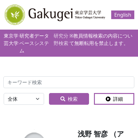
English
東京学
研究者データ
研究分
※教員情報検索の内容につい
芸大学
ベースシステ
野検索
て無断転用を禁止します。
ム
検索
全体
検索
詳細
浅野 智彦 （ア