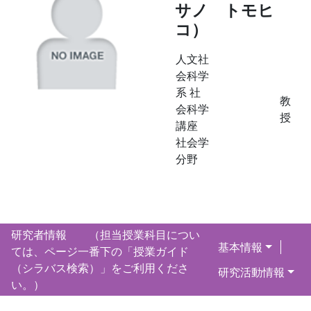
サノ トモヒ
コ）
人文社
会科学
系 社
教
会科学
授
講座
社会学
分野
研究者情報 （担当授業科目につい
基本情報
ては、ページ一番下の「授業ガイド
（シラバス検索）」をご利用くださ
研究活動情報
い。）