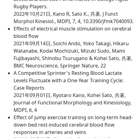
Rugby Players.
2022年10月21日, Kano R, Sato K., 共著, J Funct
Morphol Kinesiol., MDPI, 7, 4, 10.3390/jfmk7040093.
Effects of electrical muscle stimulation on cerebral
blood flow
2021年09月14日, Soichi Ando, Yoko Takagi, Hikaru
Watanabe, Kodai Mochizuki, Mizuki Sudo, Mami
Fujibayashi, Shinobu Tsurugano & Kohei Sato, 共著,
BMC Neuroscience, Springer Nature, 22
A Competitive Sprinter's Resting Blood Lactate
Levels Fluctuate with a One-Year Training Cycle:
Case Reports
2021年09月01日, Ryotaro Kano, Kohei Sato, 共著,
Journal of Functional Morphology and Kinesiology,
MDPI, 6, 4
Effect of jump exercise training on long-term head-
down bed rest-induced cerebral blood flow
responses in arteries and veins