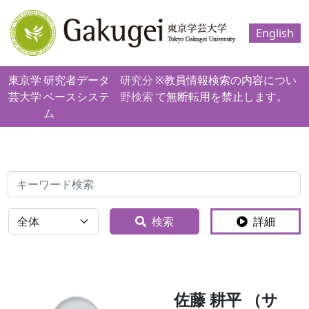
English
東京学
研究者データ
研究分
※教員情報検索の内容につい
芸大学
ベースシステ
野検索
て無断転用を禁止します。
ム
検索
全体
検索
詳細
佐藤 耕平 （サ