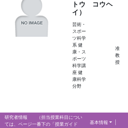
トウ コウヘ
イ）
芸術・
スポー
ツ科学
系 健
准
康・ス
教
ポーツ
授
科学講
座 健
康科学
分野
研究者情報 （担当授業科目につい
基本情報
ては、ページ一番下の「授業ガイド