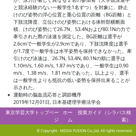
が、泳力が著しく異なる２名の参加者（大学競泳選手
と競泳経験のない一般学生1名ずつ）を対象に、静止
けのび姿勢の浮心位置と重心位置の距離（BG距離）と
下肢沈降度、立位けのび姿勢における体幹部横断面
積、けのび姿勢にて26.7N、53.4Nおよび80.1Nの力で
牽引された際の泳速を測定した。BG距離は選手が
2.6cmで一般学生が2.9cmであり、下肢沈降度は選手
が1.7度で一般学生は水平姿勢を保持できなかった。牽
引けのび泳速は、26.7N, 53.4N, 80.1Nの順に選手は
1.10m/s, 1.60 m/s, 1.87 m/sであり、一般学生は0.90
m/s、1.38 m/s、1.81 m/sであった。以上より、選手
は一般学生よりも抵抗の低い姿勢を保持出来ることが
示された。
運動時の脳血流応答と調節機序
2019年12月01日, 日本基礎理学療法学会
東京学芸大学トップペー
ホー
授業ガイド（シラバス検
ジ
ム
索）
© Copyright - MEDIA FUSION Co.,Ltd. All rights reserved.