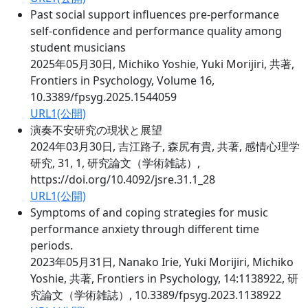
Past social support influences pre-performance
self-confidence and performance quality among
student musicians
2025年05月30日, Michiko Yoshie, Yuki Morijiri, 共著,
Frontiers in Psychology, Volume 16,
10.3389/fpsyg.2025.1544059
URL1(公開)
演奏不安研究の現状と展望
2024年03月30日, 吉江路子, 森尻有貴, 共著, 感情心理学
研究, 31, 1, 研究論文（学術雑誌）,
https://doi.org/10.4092/jsre.31.1_28
URL1(公開)
Symptoms of and coping strategies for music
performance anxiety through different time
periods.
2023年05月31日, Nanako Irie, Yuki Morijiri, Michiko
Yoshie, 共著, Frontiers in Psychology, 14:1138922, 研
究論文（学術雑誌）, 10.3389/fpsyg.2023.1138922