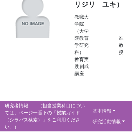
リジリ ユキ）
教職大
学院
（大学
院教育
准
学研究
教
科）
授
教育実
践創成
講座
研究者情報 （担当授業科目につい
基本情報
ては、ページ一番下の「授業ガイド
（シラバス検索）」をご利用くださ
研究活動情報
い。）