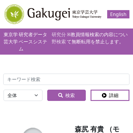
English
東京学
研究者データ
研究分
※教員情報検索の内容につい
芸大学
ベースシステ
野検索
て無断転用を禁止します。
ム
検索
全体
検索
詳細
森尻 有貴 （モ