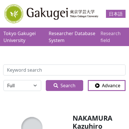
日本語
Tokyo Gakugei
Researcher Database
Research
University
System
field
検索
全体
Search
Advance
NAKAMURA
Kazuhiro