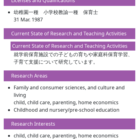
Licenses and Qualifications
幼稚園一種 小学校教諭一種 保育士
31 Mar. 1987
Current State of Research and Teaching Activities
Current State of Research and Teaching Activities
就学前保育施設での子どもの育ちや家庭科保育学習、
子育て支援について研究しています。
Research Areas
Family and consumer sciences, and culture and
living
child, child care, parenting, home economics
Childhood and nursery/pre-school education
Research Interests
child, child care, parenting, home economics