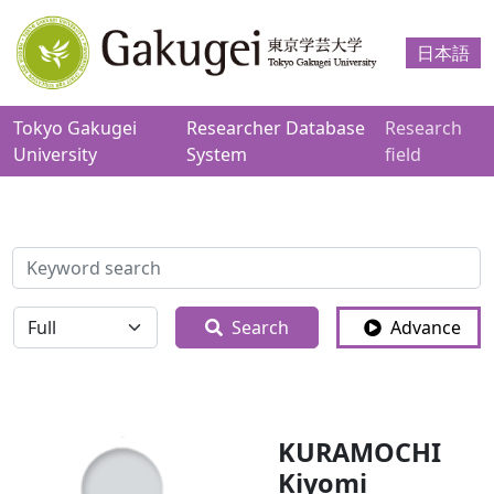
日本語
Tokyo Gakugei
Researcher Database
Research
University
System
field
検索
全体
Search
Advance
KURAMOCHI
Kiyomi