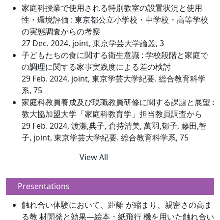
家庭科授業で使用される特別教室の設置状況と使用
性・環境評価 : 東京都公立小学校・中学校・高等学校
の実態調査からの考察
27 Dec. 2024, joint, 東京学芸大学論叢, 3
子どもたちの食に関する衛生意識 : 学校段階と家庭で
の調理に関する家事実践度による差の検討
29 Feb. 2024, joint, 東京学芸大学紀要. 総合教育科学
系, 75
家庭科教員養成及び現職教員研修に関する課題と展望 :
教大協加盟大学「家庭科教育学」担当教員調査から
29 Feb. 2024, 渡瀬,典子, 倉持清美, 萬羽,郁子, 藤田,智
子, joint, 東京学芸大学紀要. 総合教育科学系, 75
View All
Presentations
触れ合い体験において、距離 が縮まり、親密さの高ま
る教 材開発と効果―絵本・紙飛行 機を用いた触れ合い