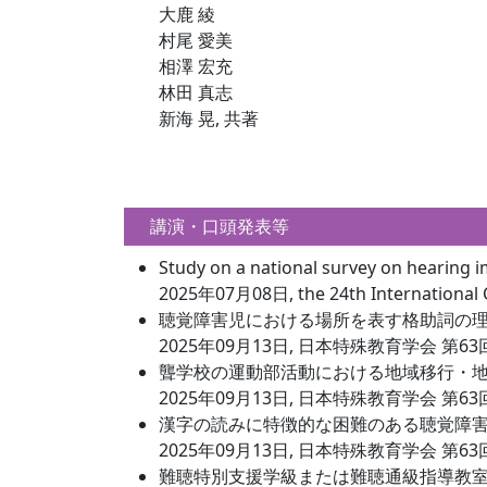
大鹿 綾
村尾 愛美
相澤 宏充
林田 真志
新海 晃, 共著
講演・口頭発表等
Study on a national survey on hearing i
2025年07月08日, the 24th International C
聴覚障害児における場所を表す格助詞の理
2025年09月13日, 日本特殊教育学会 第6
聾学校の運動部活動における地域移行・
2025年09月13日, 日本特殊教育学会 第6
漢字の読みに特徴的な困難のある聴覚障
2025年09月13日, 日本特殊教育学会 第6
難聴特別支援学級または難聴通級指導教室