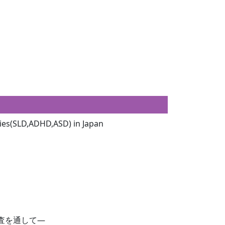
ties(SLD,ADHD,ASD) in Japan
査を通して―