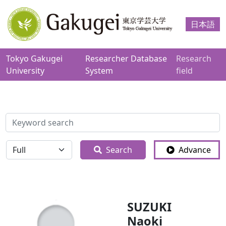
日本語
Tokyo Gakugei
Researcher Database
Research
University
System
field
検索
全体
Search
Advance
SUZUKI
Naoki