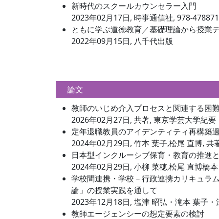
新時代のスクールカウンセラー入門
2023年02月17日, 時事通信社, 978-478871
ともに学ぶ道徳教育／基礎理論から授業
2022年09月15日, 八千代出版
論文
教師のいじめ介入プロセスと関連する困難
2026年02月27日, 共著, 東京学芸大学紀
定年退職教員のアイデンティティ再構築過程
2024年02月29日, 竹本 葉子,松尾 直博, 
日本型インクルーシブ保育・教育の推進
2024年02月29日, 小柳 菜穂,松尾 直博橋
学校間連携・学校－行政連携カリキュラム
論」の授業実践を通して
2023年12月18日, 塩津 昭弘・滝本 葉
教師エージェンシーの想定要素の検討