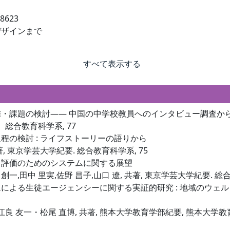
8623
デザインまで
すべて表示する
・課題の検討―― 中国の中学校教員へのインタビュー調査から
要 総合教育科学系, 77
の検討 : ライフストーリーの語りから
共著, 東京学芸大学紀要. 総合教育科学系, 75
と評価のためのシステムに関する展望
本 創一,田中 里実,佐野 昌子,山口 遼, 共著, 東京学芸大学紀要. 総
による生徒エージェンシーに関する実証的研究 : 地域のウェ
子・江良 友一・松尾 直博, 共著, 熊本大学教育学部紀要, 熊本大学