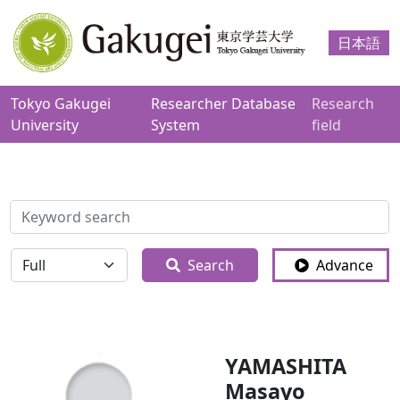
日本語
Tokyo Gakugei
Researcher Database
Research
University
System
field
検索
全体
Search
Advance
YAMASHITA
Masayo