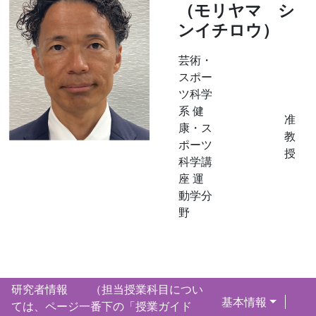
（モリヤマ シ
ンイチロウ）
芸術・
スポー
ツ科学
系 健
准
康・ス
教
ポーツ
授
科学講
座 運
動学分
野
研究者情報 （担当授業科目につい
基本情報
ては、ページ一番下の「授業ガイド