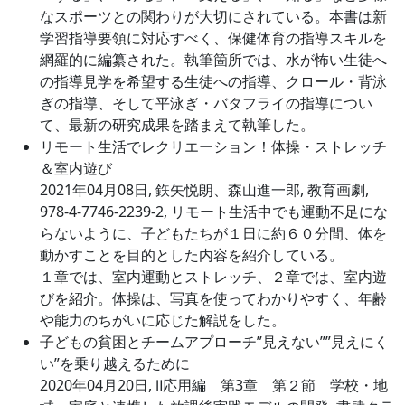
なスポーツとの関わりが大切にされている。本書は新
学習指導要領に対応すべく、保健体育の指導スキルを
網羅的に編纂された。執筆箇所では、水が怖い生徒へ
の指導見学を希望する生徒への指導、クロール・背泳
ぎの指導、そして平泳ぎ・バタフライの指導につい
て、最新の研究成果を踏まえて執筆した。
リモート生活でレクリエーション！体操・ストレッチ
＆室内遊び
2021年04月08日, 鉃矢悦朗、森山進一郎, 教育画劇,
978-4-7746-2239-2, リモート生活中でも運動不足にな
らないように、子どもたちが１日に約６０分間、体を
動かすことを目的とした内容を紹介している。
１章では、室内運動とストレッチ、２章では、室内遊
びを紹介。体操は、写真を使ってわかりやすく、年齢
や能力のちがいに応じた解説をした。
子どもの貧困とチームアプローチ”見えない””見えにく
い”を乗り越えるために
2020年04月20日, Ⅱ応用編 第3章 第２節 学校・地