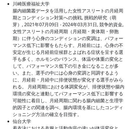
川崎医療福祉大学
腸内細菌叢データを活用した女性アスリートの月経周
期とコンディション対策への挑戦, 挑戦的研究（萌
芽）, 2021年07月09日 - 2024年03月31日, 競争的資金,
女性アスリートの月経周期（月経期・黄体期・卵胞
期）に伴う心身のコンディションの変調は、パフォー
マンス低下に影響をもたらす。月経前には、心身の不
安定が生じる月経前症候群とよばれる症状を呈する選
手も多く、ホルモンのバランス、体温や体重の変化と
して、パフォーマンス低下の引き金になることが多
い。また、選手の中には心身の変調と同調するよう
に、月経前・月経中に排便状態が変化する選手がみら
れる。 月経周期における体調変化が、排便状態や腸内
環境の変化と連動してパフォーマンス低下に影響する
可能性に着目し、月経周期に関わる腸内細菌と生理学
的因子との関連を調べ、腸内環境を基にしたコンディ
ショニング方法の確立を目指す。
仙台大学
着衣泳における衣服と活動内容の違いが体温変化と