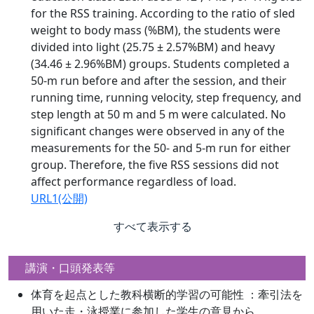
for the RSS training. According to the ratio of sled
weight to body mass (%BM), the students were
divided into light (25.75 ± 2.57%BM) and heavy
(34.46 ± 2.96%BM) groups. Students completed a
50-m run before and after the session, and their
running time, running velocity, step frequency, and
step length at 50 m and 5 m were calculated. No
significant changes were observed in any of the
measurements for the 50- and 5-m run for either
group. Therefore, the five RSS sessions did not
affect performance regardless of load.
URL1(公開)
すべて表示する
講演・口頭発表等
体育を起点とした教科横断的学習の可能性 ：牽引法を
用いた走・泳授業に参加した学生の意見から