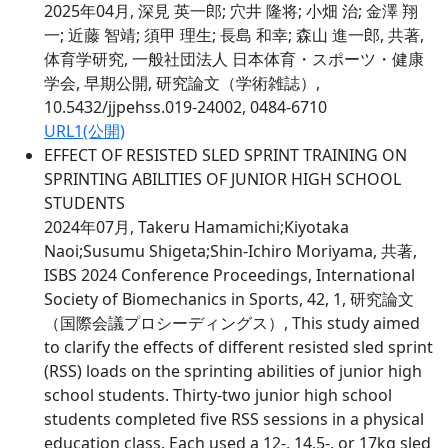
2025年04月, 深見 英一郎; 穴井 隆将; 小畑 治; 金澤 翔
一; 近藤 智靖; 須甲 理生; 長島 和幸; 森山 進一郎, 共著,
体育学研究, 一般社団法人 日本体育・スポーツ・健康
学会, 早期公開, 研究論文（学術雑誌）,
10.5432/jjpehss.019-24002, 0484-6710
URL1(公開)
EFFECT OF RESISTED SLED SPRINT TRAINING ON
SPRINTING ABILITIES OF JUNIOR HIGH SCHOOL
STUDENTS
2024年07月, Takeru Hamamichi;Kiyotaka
Naoi;Susumu Shigeta;Shin-Ichiro Moriyama, 共著,
ISBS 2024 Conference Proceedings, International
Society of Biomechanics in Sports, 42, 1, 研究論文
（国際会議プロシーディングス）, This study aimed
to clarify the effects of different resisted sled sprint
(RSS) loads on the sprinting abilities of junior high
school students. Thirty-two junior high school
students completed five RSS sessions in a physical
education class. Each used a 12-, 14.5-, or 17kg sled