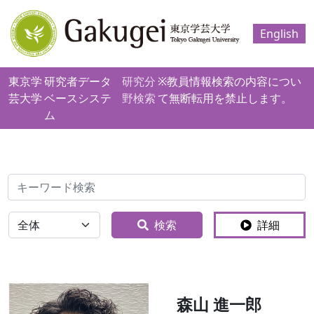
English
東京学
研究者データ
研究分
※教員情報検索の内容につい
芸大学
ベースシステ
野検索
て無断転用を禁止します。
ム
検索
全体
検索
詳細
森山 進一郎