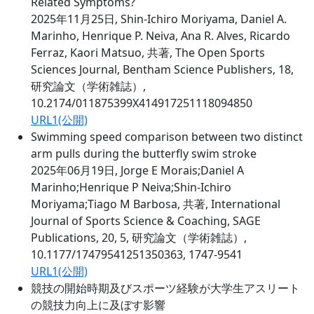
Related Symptoms?
2025年11月25日, Shin-Ichiro Moriyama, Daniel A.
Marinho, Henrique P. Neiva, Ana R. Alves, Ricardo
Ferraz, Kaori Matsuo, 共著, The Open Sports
Sciences Journal, Bentham Science Publishers, 18,
研究論文（学術雑誌）,
10.2174/011875399X414917251118094850
URL1(公開)
Swimming speed comparison between two distinct
arm pulls during the butterfly swim stroke
2025年06月19日, Jorge E Morais;Daniel A
Marinho;Henrique P Neiva;Shin-Ichiro
Moriyama;Tiago M Barbosa, 共著, International
Journal of Sports Science & Coaching, SAGE
Publications, 20, 5, 研究論文（学術雑誌）,
10.1177/17479541251350363, 1747-9541
URL1(公開)
競技の開始時期及びスポーツ経験が大学生アスリート
の競技力向上に及ぼす影響