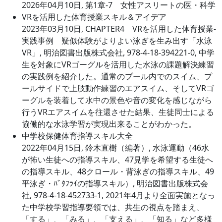
2026年04月10日, 第1章-7 女性アスリートの医・科学
VRを活用した体育授業スキル＆アイデア
2023年03月10日, CHAPTER4 VRを活用した体育授業-
実践事例 疑似体験がよりよい泳ぎを生み出す「水泳
VR」, 明治図書出版株式会社, 978-4-18-394221-0, 中学
生を対象にVRゴーグルを活用した水泳の課題解決練習
の実践例を紹介した。通常のプール内でのスイム、プ
ールサイドで上肢動作練習のエアスイム、そしてVRゴ
ーグルを装着して水中の景色や音の変化を感じながら
行うVRエアスイムを往還させた結果、生徒同士による
協働的な水泳学習が実現出来ることがわかった。
中学校保健体育指導スキル大全
2022年04月15日, 鈴木直樹（編著）, 水泳運動（46水
が怖い生徒への指導スキル、47見学を希望する生徒へ
の指導スキル、48クロール・背泳ぎの指導スキル、49
平泳ぎ・ﾊﾞﾀﾌﾗｲの指導スキル）, 明治図書出版株式会
社, 978-4-18-452733-1, 2021年4月より全面実施となっ
た中学校学習指導要領では、共生の視点を踏まえ、
「する」、「みる」、「支える」、「知る」など多様