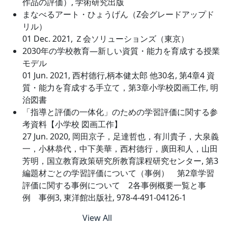
作品の評価）, 学術研究出版
まなべるアート・ひょうげん（Z会グレードアップド
リル）
01 Dec. 2021, Ｚ会ソリューションズ（東京）
2030年の学校教育―新しい資質・能力を育成する授業
モデル
01 Jun. 2021, 西村德行,柄本健太郎 他30名, 第4章4 資
質・能力を育成する手立て，第3章小学校図画工作, 明
治図書
「指導と評価の一体化」のための学習評価に関する参
考資料【小学校 図画工作】
27 Jun. 2020, 岡田京子，足達哲也，有川貴子，大泉義
一，小林恭代，中下美華，西村德行，廣田和人，山田
芳明，国立教育政策研究所教育課程研究センター, 第3
編題材ごとの学習評価について（事例） 第2章学習
評価に関する事例について 2各事例概要一覧と事
例 事例3, 東洋館出版社, 978-4-491-04126-1
View All