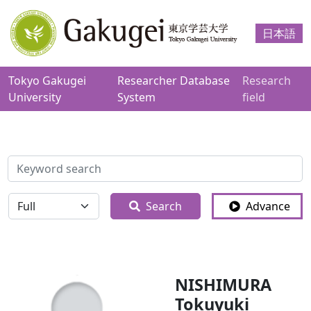
日本語
Tokyo Gakugei
Researcher Database
Research
University
System
field
検索
全体
Search
Advance
NISHIMURA
Tokuyuki