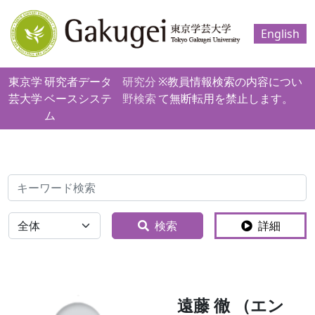
English
東京学
研究者データ
研究分
※教員情報検索の内容につい
芸大学
ベースシステ
野検索
て無断転用を禁止します。
ム
検索
全体
検索
詳細
遠藤 徹 （エン