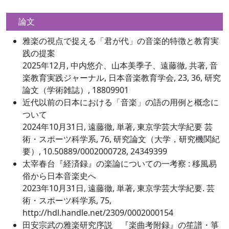
論文
雅楽の視点で捉える「君が代」の音楽的特徴と教育実
践の提案
2025年12月, 中内悠介、山本美季子、遠藤徹, 共著, 音
楽教育実践ジャーナル, 日本音楽教育学会, 23, 36, 研究
論文（学術雑誌）, 18809901
近代以前の日本における「音楽」の語の用例と概念に
ついて
2024年10月31日, 遠藤徹, 単著, 東京学芸大学紀要 芸
術・スポーツ科学系, 76, 研究論文（大学，研究機関紀
要）, 10.50889/0002000728, 24349399
太宰春台『経済録』の楽論についての一考察 : 移風易
俗から日本音楽史へ
2023年10月31日, 遠藤徹, 単著, 東京学芸大学紀要. 芸
術・スポーツ科学系, 75,
http://hdl.handle.net/2309/0002000154
田安宗武の雅楽研究序説 『楽曲考附録』の笙譜・箏