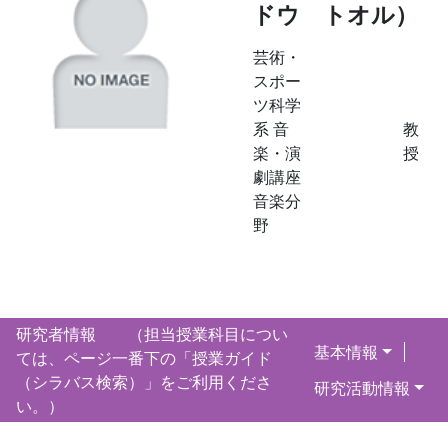
ドウ トオル）
芸術・
スポー
ツ科学
系 音
教
楽・演
授
劇講座
音楽分
野
研究者情報 （担当授業科目につい
基本情報
ては、ページ一番下の「授業ガイド
（シラバス検索）」をご利用くださ
研究活動情報
い。）