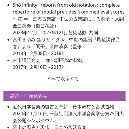
Shō infinity : reborn from old notation : complete
repertoire of modal preludes from medieval scores
= [笙 ∞] : 甦る古楽譜 : 中世の古楽譜による調子・入調
全曲演奏（復曲考証）
2023年12月 - 2023年12月, 芸術活動, 共同
宮田まゆみ 笙リサイタル 中世の笙譜『鳳笙調律呂
巻』より「調子」全曲演奏（監修）
2018年12月08日 - 2018年
古楽譜研究会 笙の調子譜の比較
2017年12月10日 - 2017年
すべて表示する
講演・口頭発表等
近代⽇本⾳楽の復古と⾰新 鈴⽊⿎村と宮城道雄
2024年11月16日, 一般社団法人東洋音楽学会第75回大
会公開シンポジウム
雅楽の歴史と現状 日本の宮廷音楽