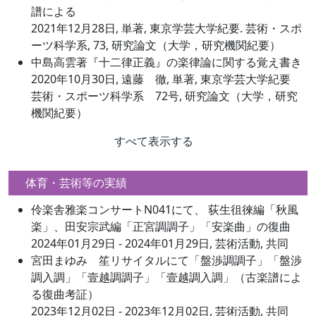
譜による
2021年12月28日, 単著, 東京学芸大学紀要. 芸術・スポ
ーツ科学系, 73, 研究論文（大学，研究機関紀要）
中島高雲著『十二律正義』の楽律論に関する覚え書き
2020年10月30日, 遠藤 徹, 単著, 東京学芸大学紀要
芸術・スポーツ科学系 72号, 研究論文（大学，研究
機関紀要）
すべて表示する
体育・芸術等の実績
伶楽舎雅楽コンサートN041にて、 荻生徂徠編「秋風
楽」、田安宗武編「正宮調調子」「安楽曲」の復曲
2024年01月29日 - 2024年01月29日, 芸術活動, 共同
宮田まゆみ 笙リサイタルにて「盤渉調調子」「盤渉
調入調」「壹越調調子」「壹越調入調」（古楽譜によ
る復曲考証）
2023年12月02日 - 2023年12月02日, 芸術活動, 共同