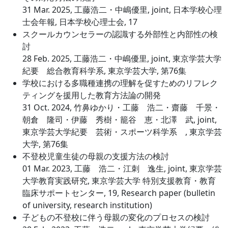
31 Mar. 2025, 工藤浩二・中嶋優里, joint, 日本学校心理
士会年報, 日本学校心理士会, 17
スクールカウンセラーの認識する外部性と内部性の検
討
28 Feb. 2025, 工藤浩二・中嶋優里, joint, 東京学芸大学
紀要 総合教育科学系, 東京学芸大学, 第76集
学校における多職種連携の理解を促すためのリフレク
ティングを援用した教育方法論の開発
31 Oct. 2024, 竹鼻ゆかり・工藤 浩二・齋藤 千景・
朝倉 隆司・伊藤 秀樹・籠谷 恵・北澤 武, joint,
東京学芸大学紀要 芸術・スポーツ科学系 , 東京学芸
大学, 第76集
不登校児童生徒の母親の支援方法の検討
01 Mar. 2023, 工藤 浩二・江刺 逸生, joint, 東京学芸
大学教育実践研究, 東京学芸大学 特別支援教育・教育
臨床サポートセンター, 19, Research paper (bulletin
of university, research institution)
子どもの不登校に伴う母親の変化のプロセスの検討