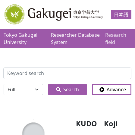
日本語
Tokyo Gakugei
Researcher Database
Research
University
System
field
検索
全体
Search
Advance
KUDO Koji