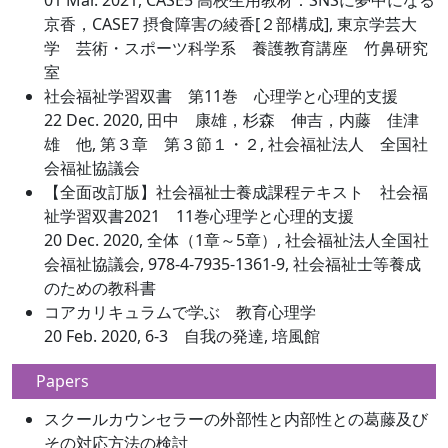
01 Mar. 2021, CASE5 高校生用教材：SNSに夢中になる
京香，CASE7 摂食障害の綾香[２部構成], 東京学芸大
学 芸術・スポーツ科学系 養護教育講座 竹鼻研究
室
社会福祉学習双書 第11巻 心理学と心理的支援
22 Dec. 2020, 田中 康雄，杉森 伸吉，内藤 佳津
雄 他, 第３章 第３節１・２, 社会福祉法人 全国社
会福祉協議会
【全面改訂版】社会福祉士養成課程テキスト 社会福
祉学習双書2021 11巻心理学と心理的支援
20 Dec. 2020, 全体（1章～5章）, 社会福祉法人全国社
会福祉協議会, 978-4-7935-1361-9, 社会福祉士等養成
のための教科書
コアカリキュラムで学ぶ 教育心理学
20 Feb. 2020, 6-3 自我の発達, 培風館
Papers
スクールカウンセラーの外部性と内部性との葛藤及び
その対応方法の検討