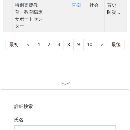
着, ODS
特別支援教
直樹
社会
育史
シリカ
育・教育臨床
防災教
サポートセン
育 教
ター
育課程
最初
＜
1
2
3
8
9
10
＞
最後
詳細検索
氏名