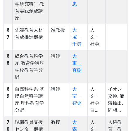
学研究科） 教
忠
育実践創成講
座
6
先端教育人材
准教授
大
人
7
育成推進機構
塚
文・
千尋
社会
6
総合教育科学
講師
大
8
系 教育学講座
東
学校教育学分
直樹
野
6
自然科学系 基
講師
大
人
イオン
9
礎自然科学講
室
文・
交換, 液
座 理科教育学
智史
社会,
液抽出,
分野
自然
固相抽
科学
出, 分
7
現職教員支援
教授
大
人
人権教
一般
配, 吸
0
センター機構
森
文・
育 教