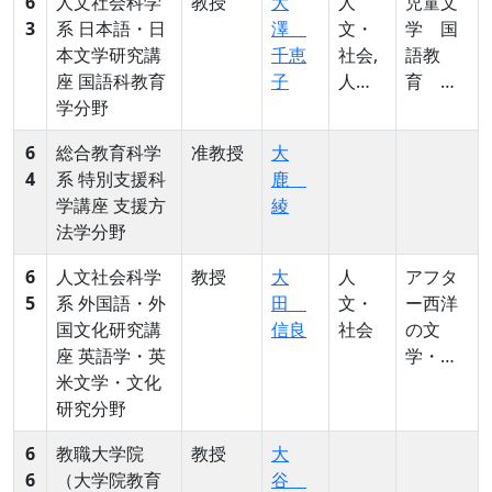
6
人文社会科学
教授
大
人
児童文
民性
3
系 日本語・日
澤
文・
学 国
多様
本文学研究講
千恵
社会,
語教
性 金
座 国語科教育
子
人
育 死
融経済
学分野
文・
生学
教育
社会
6
総合教育科学
准教授
大
4
系 特別支援科
鹿
学講座 支援方
綾
法学分野
6
人文社会科学
教授
大
人
アフタ
5
系 外国語・外
田
文・
ー西洋
国文化研究講
信良
社会
の文
座 英語学・英
学・文
米文学・文化
化研究
研究分野
6
教職大学院
教授
大
6
（大学院教育
谷