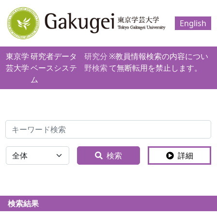
English
東京学
研究者データ
研究分
※教員情報検索の内容につい
芸大学
ベースシステ
野検索
て無断転用を禁止します。
ム
検索
全体
検索
詳細
検索結果