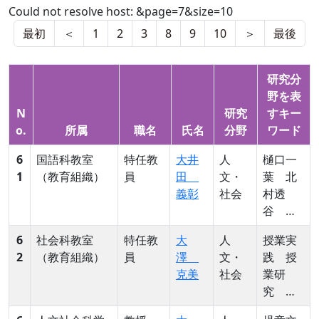
Could not resolve host: &page=7&size=10
最初
＜
1
2
3
8
9
10
＞
最後
研究分
野を表
N
研究
すキー
o.
所属
職名
氏名
分野
ワード
6
国語科教室
特任教
大井
人
樋口一
1
（教育組織）
員
田
文・
葉 北
義彰
社会
村透
谷 島
崎藤
6
社会科教室
特任教
大
人
授業実
村 田
2
（教育組織）
員
澤
文・
践 授
山花
克美
社会
業研
袋 松
究 評
本清張
価 市