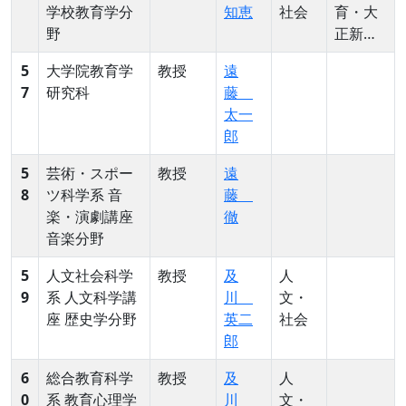
学校教育学分
知恵
社会
育・大
野
正新教
育・比
5
大学院教育学
教授
遠
較教育
7
研究科
藤
史
太一
郎
5
芸術・スポー
教授
遠
8
ツ科学系 音
藤
楽・演劇講座
徹
音楽分野
5
人文社会科学
教授
及
人
9
系 人文科学講
川
文・
座 歴史学分野
英二
社会
郎
6
総合教育科学
教授
及
人
0
系 教育心理学
川
文・