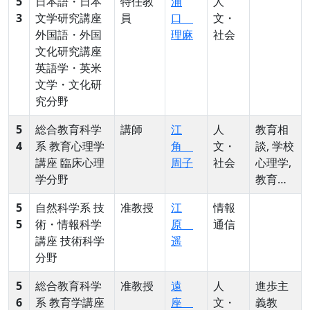
5
日本語・日本
特任教
浦
人
3
文学研究講座
員
口
文・
外国語・外国
理麻
社会
文化研究講座
英語学・英米
文学・文化研
究分野
5
総合教育科学
講師
江
人
教育相
4
系 教育心理学
角
文・
談, 学校
講座 臨床心理
周子
社会
心理学,
学分野
教育心
理学, 教
5
自然科学系 技
准教授
江
情報
育臨床
5
術・情報科学
原
通信
学
講座 技術科学
遥
分野
5
総合教育科学
准教授
遠
人
進歩主
6
系 教育学講座
座
文・
義教