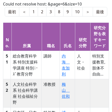
Could not resolve host: &page=6&size=10
最初
＜
1
2
3
8
9
10
＞
最後
研究分
野を表
N
研究
すキー
o.
所属
職名
氏名
分野
ワード
5
総合教育科学
講師
内
人
特別支
1
系 特別支援科
海
文・
援教育,
学講座 特別ﾆｰ
友加
社会
肢体不
ｽﾞ教育分野
利
自由教
育, 自立
5
人文社会科学
准教授
梅
活動, 現
2
系 社会科学講
山
職研修
座 社会福祉分
佐和
野