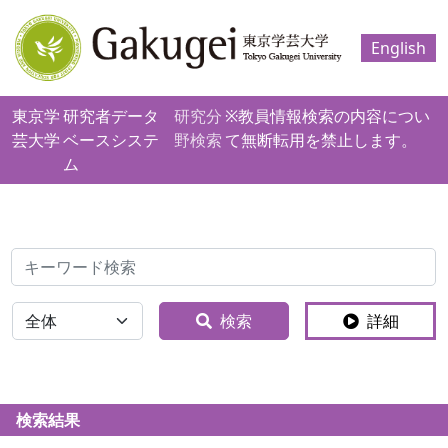
English
東京学
研究者データ
研究分
※教員情報検索の内容につい
芸大学
ベースシステ
野検索
て無断転用を禁止します。
ム
検索
全体
検索
詳細
検索結果