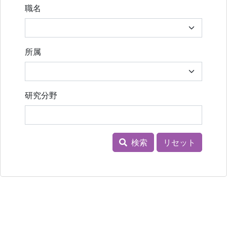
職名
所属
研究分野
検索
リセット