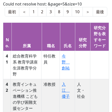
Could not resolve host: &page=5&size=10
最初
＜
1
2
3
8
9
10
＞
最後
研究分
野を表
N
研究
すキー
o.
所属
職名
氏名
分野
ワード
4
総合教育科学
特任教
今
1
系 教育学講座
員
野
生涯教育学分
創祐
野
4
教育インキュ
准教授
入
人
2
ベーション推
江
文・
進機構 こども
優子
社会
の学び困難支
援センター