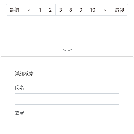
査，地
理的見
最初
＜
1
2
3
8
9
10
＞
最後
方・考
え方
詳細検索
氏名
著者