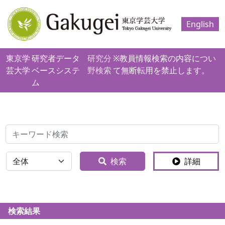
English
東京学
研究者データ
研究分
※教員情報検索の内容につい
芸大学
ベースシステ
野検索
て無断転用を禁止します。
ム
検索
全体
検索
詳細
検索結果