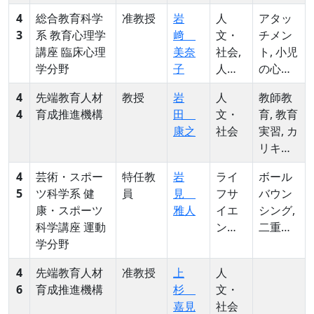
4
総合教育科学
准教授
岩
人
アタッ
3
系 教育心理学
﨑
文・
チメン
講座 臨床心理
美奈
社会,
ト, 小児
学分野
子
人
の心身
文・
症, 移行
4
先端教育人材
教授
岩
人
教師教
社会
対象
4
育成推進機構
田
文・
育, 教育
康之
社会
実習, カ
リキュ
ラム・
4
芸術・スポー
特任教
岩
ライ
ボール
マネジ
5
ツ科学系 健
員
見
フサ
バウン
メント
康・スポーツ
雅人
イエ
シング,
科学講座 運動
ンス,
二重課
学分野
ライ
題, 円滑
フサ
性, 動作
4
先端教育人材
准教授
上
人
イエ
分析, 筋
6
育成推進機構
杉
文・
ンス
電図
嘉見
社会