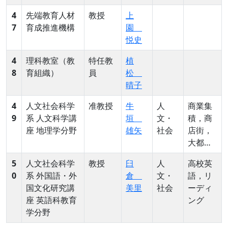
4
先端教育人材
教授
上
7
育成推進機構
園
悦史
4
理科教室（教
特任教
植
8
育組織）
員
松
晴子
4
人文社会科学
准教授
牛
人
商業集
9
系 人文科学講
垣
文・
積，商
座 地理学分野
雄矢
社会
店街，
大都
市，地
5
人文社会科学
教授
臼
人
高校英
方都
0
系 外国語・外
倉
文・
語，リ
市，動
国文化研究講
美里
社会
ーディ
態地
座 英語科教育
ング
誌，地
学分野
域調