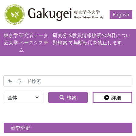
English
東京学
研究者データ
研究分
※教員情報検索の内容につい
芸大学
ベースシステ
野検索
て無断転用を禁止します。
ム
検索
全体
検索
詳細
研究分野